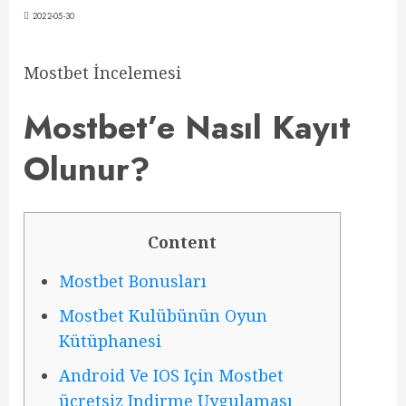
2022-05-30
Mostbet İncelemesi
Mostbet’e Nasıl Kayıt
Olunur?
Content
Mostbet Bonusları
Mostbet Kulübünün Oyun
Kütüphanesi
Android Ve IOS Için Mostbet
ücretsiz Indirme Uygulaması