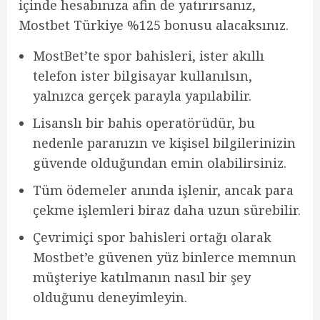
içinde hesabınıza afin de yatırırsanız,
Mostbet Türkiye %125 bonusu alacaksınız.
MostBet’te spor bahisleri, ister akıllı
telefon ister bilgisayar kullanılsın,
yalnızca gerçek parayla yapılabilir.
Lisanslı bir bahis operatörüdür, bu
nedenle paranızın ve kişisel bilgilerinizin
güvende olduğundan emin olabilirsiniz.
Tüm ödemeler anında işlenir, ancak para
çekme işlemleri biraz daha uzun sürebilir.
Çevrimiçi spor bahisleri ortağı olarak
Mostbet’e güvenen yüz binlerce memnun
müşteriye katılmanın nasıl bir şey
olduğunu deneyimleyin.