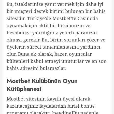
Bu, isteklerinize yanıt vermek için daha iyi
bir müşteri destek birimi bulunan bir bahis
sitesidir. Türkiye’de Mostbet’te Casinoda
oynamak için aktif bir hesabınızın ve
hesabınıza yatırdığınız yeterli paranızın
olması gerekir. Bu, birim sorunları çözer ve
üyelerin süreci tamamlamasına yardımcı
olur. Buna ek olarak, bazen oyuncular
bültenleri kabul etmeyi unuturlar ve en son
bahis adresini bulamazlar.
Mostbet Kulübünün Oyun
Kütüphanesi
Mostbet sitesinin kayıtlı üyesi olarak
kazanacağınız faydalardan birisi bonus
programı olacaktır. [newline]Bu nedenle,