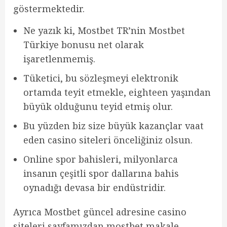
göstermektedir.
Ne yazık ki, Mostbet TR’nin Mostbet
Türkiye bonusu net olarak
işaretlenmemiş.
Tüketici, bu sözleşmeyi elektronik
ortamda teyit etmekle, eighteen yaşından
büyük olduğunu teyid etmiş olur.
Bu yüzden biz size büyük kazançlar vaat
eden casino siteleri önceliğiniz olsun.
Online spor bahisleri, milyonlarca
insanın çeşitli spor dallarına bahis
oynadığı devasa bir endüstridir.
Ayrıca Mostbet güncel adresine casino
siteleri sayfamızdan mostbet makale