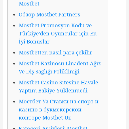
Mostbet
Обзор Mostbet Partners
Mostbet Promosyon Kodu ve
Türkiye’den Oyuncular için En
İyi Bonuslar
Mostbetten nasıl para çekilir
Mostbet Kazinosu Linadent Ağız
Ve Diş Sağlığı Polikliniği
Mostbet Casino Sitesine Havale
Yaptım Bakiye Yüklenmedi
Мостбет Уз Ставки на спорт и
казино в букмекерской
конторе Mostbet Uz
Kategori Arşivleri: Mostbet