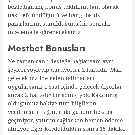
beklediğinizi, bonus teklifinin tam olarak
nasıl göründüğünü ve hangi bahis
pazarlarının sunulduğunu bir sonraki
incelemede öğreneceksiniz.
Mostbet Bonusları
Ne zaman canlı desteğe bağlansam aynı
şeyleri söyleyip duruyorlar 2 haftadır. Mail
gelecek mailde gelen talimatları
uygularsanız 1 saat içinde gelecek diyorlar
ancak 2 haftadır bir sonuç yok. Kazanmış
olduğumuz bakiye tüm bilgilerin
verilmesine rağmen iki gündür hesaba
geçmiyor, yatırım sağlarken hemen ödeme
alınıyor. Eğer kaydolduktan sonra 15 dakika