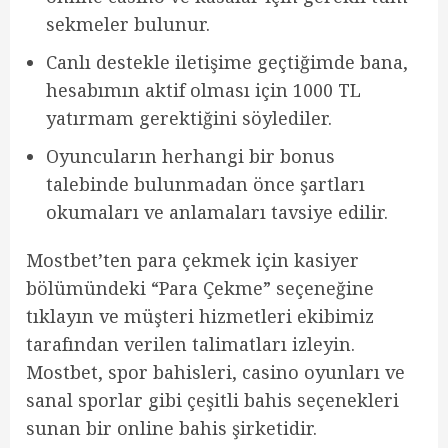
sekmeler bulunur.
Canlı destekle iletişime geçtiğimde bana,
hesabımın aktif olması için 1000 TL
yatırmam gerektiğini söylediler.
Oyuncuların herhangi bir bonus
talebinde bulunmadan önce şartları
okumaları ve anlamaları tavsiye edilir.
Mostbet’ten para çekmek için kasiyer
bölümündeki “Para Çekme” seçeneğine
tıklayın ve müşteri hizmetleri ekibimiz
tarafından verilen talimatları izleyin.
Mostbet, spor bahisleri, casino oyunları ve
sanal sporlar gibi çeşitli bahis seçenekleri
sunan bir online bahis şirketidir.