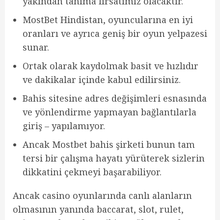
yakından tanıma fırsatımız olacaktır.
MostBet Hindistan, oyuncularına en iyi
oranları ve ayrıca geniş bir oyun yelpazesi
sunar.
Ortak olarak kaydolmak basit ve hızlıdır
ve dakikalar içinde kabul edilirsiniz.
Bahis sitesine adres değişimleri esnasında
ve yönlendirme yapmayan bağlantılarla
giriş – yapılamıyor.
Ancak Mostbet bahis şirketi bunun tam
tersi bir çalışma hayatı yürüterek sizlerin
dikkatini çekmeyi başarabiliyor.
Ancak casino oyunlarında canlı alanların
olmasının yanında baccarat, slot, rulet,