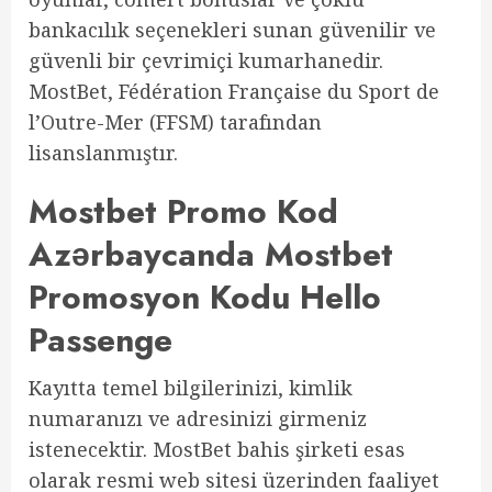
bankacılık seçenekleri sunan güvenilir ve
güvenli bir çevrimiçi kumarhanedir.
MostBet, Fédération Française du Sport de
l’Outre-Mer (FFSM) tarafından
lisanslanmıştır.
Mostbet Promo Kod
Azərbaycanda Mostbet
Promosyon Kodu Hello
Passenge
Kayıtta temel bilgilerinizi, kimlik
numaranızı ve adresinizi girmeniz
istenecektir. MostBet bahis şirketi esas
olarak resmi web sitesi üzerinden faaliyet