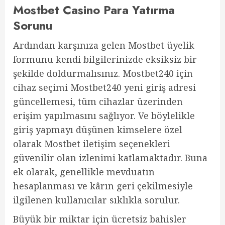
Mostbet Casino Para Yatırma
Sorunu
Ardından karşınıza gelen Mostbet üyelik
formunu kendi bilgilerinizde eksiksiz bir
şekilde doldurmalısınız. Mostbet240 için
cihaz seçimi Mostbet240 yeni giriş adresi
güncellemesi, tüm cihazlar üzerinden
erişim yapılmasını sağlıyor. Ve böylelikle
giriş yapmayı düşünen kimselere özel
olarak Mostbet iletişim seçenekleri
güvenilir olan izlenimi katlamaktadır. Buna
ek olarak, genellikle mevduatın
hesaplanması ve kârın geri çekilmesiyle
ilgilenen kullanıcılar sıklıkla sorulur.
Büyük bir miktar için ücretsiz bahisler