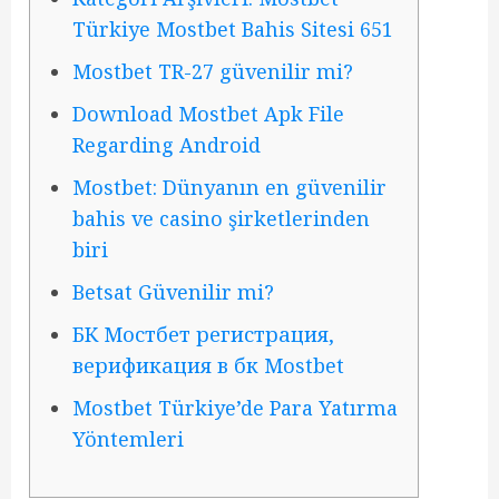
Türkiye Mostbet Bahis Sitesi 651
Mostbet TR-27 güvenilir mi?
Download Mostbet Apk File
Regarding Android
Mostbet: Dünyanın en güvenilir
bahis ve casino şirketlerinden
biri
Betsat Güvenilir mi?
БК Мостбет регистрация,
верификация в бк Mostbet
Mostbet Türkiye’de Para Yatırma
Yöntemleri