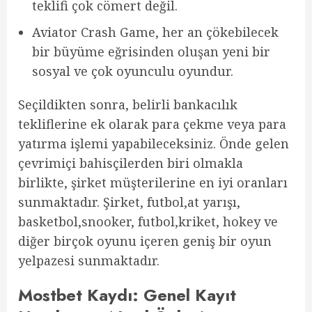
teklifi çok cömert değil.
Aviator Crash Game, her an çökebilecek
bir büyüme eğrisinden oluşan yeni bir
sosyal ve çok oyunculu oyundur.
Seçildikten sonra, belirli bankacılık
tekliflerine ek olarak para çekme veya para
yatırma işlemi yapabileceksiniz. Önde gelen
çevrimiçi bahisçilerden biri olmakla
birlikte, şirket müşterilerine en iyi oranları
sunmaktadır. Şirket, futbol,​​at yarışı,
basketbol,​​snooker, futbol,kriket, hokey ve
diğer birçok oyunu içeren geniş bir oyun
yelpazesi sunmaktadır.
Mostbet Kaydı: Genel Kayıt