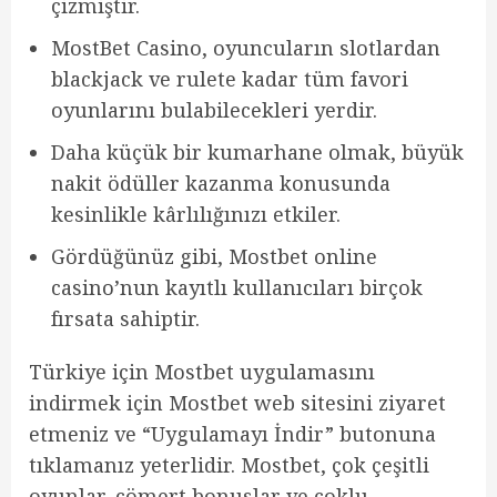
çizmiştir.
MostBet Casino, oyuncuların slotlardan
blackjack ve rulete kadar tüm favori
oyunlarını bulabilecekleri yerdir.
Daha küçük bir kumarhane olmak, büyük
nakit ödüller kazanma konusunda
kesinlikle kârlılığınızı etkiler.
Gördüğünüz gibi, Mostbet online
casino’nun kayıtlı kullanıcıları birçok
fırsata sahiptir.
Türkiye için Mostbet uygulamasını
indirmek için Mostbet web sitesini ziyaret
etmeniz ve “Uygulamayı İndir” butonuna
tıklamanız yeterlidir. Mostbet, çok çeşitli
oyunlar, cömert bonuslar ve çoklu