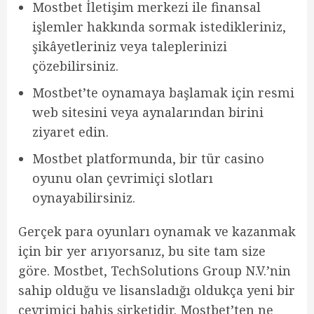
Mostbet İletişim merkezi ile finansal
işlemler hakkında sormak istedikleriniz,
şikâyetleriniz veya taleplerinizi
çözebilirsiniz.
Mostbet’te oynamaya başlamak için resmi
web sitesini veya aynalarından birini
ziyaret edin.
Mostbet platformunda, bir tür casino
oyunu olan çevrimiçi slotları
oynayabilirsiniz.
Gerçek para oyunları oynamak ve kazanmak
için bir yer arıyorsanız, bu site tam size
göre. Mostbet, TechSolutions Group N.V.’nin
sahip olduğu ve lisansladığı oldukça yeni bir
çevrimiçi bahis şirketidir. Mostbet’ten ne